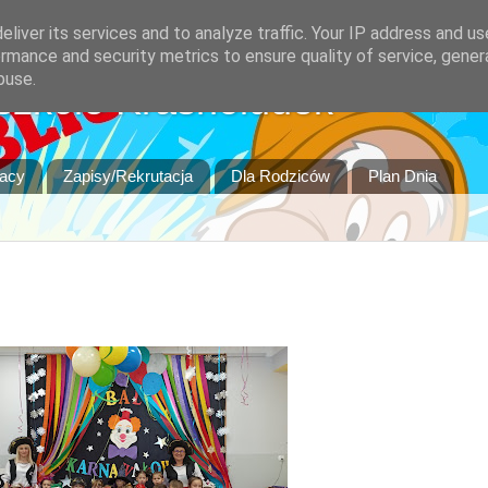
liver its services and to analyze traffic. Your IP address and u
rmance and security metrics to ensure quality of service, gene
buse.
szkole Krasnoludek
racy
Zapisy/Rekrutacja
Dla Rodziców
Plan Dnia