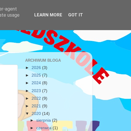
ser-agent
rate usage
LEARN MORE
GOT IT
ARCHIWUM BLOGA
►
2026
(3)
►
2025
(7)
►
2024
(8)
►
2023
(7)
►
2022
(9)
►
2021
(9)
▼
2020
(14)
►
sierpnia
(2)
►
czerwca
(1)