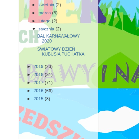
►
kwietnia
(2)
►
marca
(5)
►
lutego
(2)
▼
stycznia
(2)
BAL KARNAWAŁOWY
2020
ŚWIATOWY DZIEŃ
KUBUSIA PUCHATKA
►
2019
(23)
►
2018
(31)
►
2017
(71)
►
2016
(66)
►
2015
(8)