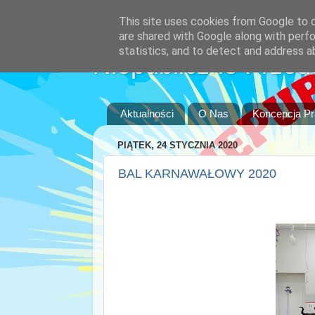
This site uses cookies from Google to de
are shared with Google along with perfo
statistics, and to detect and address a
Niepubliczne Przed
Aktualności
O Nas
Koncepcja P
PIĄTEK, 24 STYCZNIA 2020
BAL KARNAWAŁOWY 2020