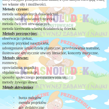
we własne siły i możliwości.
Metody czynne:
metoda samodzielnych doświadczeń,
metoda zadań stawianych dziecku,
metoda ćwiczeń utrwalających,
metoda kierowana własną działalnością dziecka.
Metody percepcyjne:
obserwacja i pokaz,
osobisty przykład nauczyciela,
udostępnianie sztuki/dzieła plastyczne, przedstawienia teatralne,
ilustrowane artystycznie utwory literackie, koncerty muzyczne.
Metody słowne:
rozmowy,
opowiadania, zagadki
objaśnienia i instrukcje,
sposoby społecznego porozumiewania się,
metody żywego słowa.
Metody aktywizujące
·
burza mózgów
·
metoda projektów
·
gry dydaktyczne