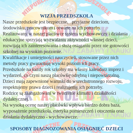
WIZJA PRZEDSZKOLA
Nasze przedszkole jest bezpieczne, przyjazne dzieciom,
środowisku, pracownikom i otwarte na ich potrzeby.
Realizowany w naszej placówce system wychowawczy i działania
edukacyjne sprzyjają wyzwalaniu aktywności własnej dzieci,
rozwijają ich zainteresowania i służą osiąganiu przez nie gotowości
szkolnej na wysokim poziomie.
Kwalifikacje i umiejętności nauczycieli, stosowane przez nich
metody pracy gwarantują wysoki poziom ich pracy.
Przedszkole na każdy rok szkolny ma własny kalendarz imprez i
wydarzeń, co czyni naszą placówkę odrębną i niepowtarzalną.
Dzieci mają zapewnione warunki do wszechstronnego rozwoju,
respektujemy prawa dzieci i realizujemy ich potrzeby.
Rodzice są zaangażowani w tworzenie klimatu i działalności
dydaktycznej.
Na wysoką ocenę naszej placówki wpływa bardzo dobra baza,
wyposażenie przedszkola, estetyka pomieszczeń i otoczenia oraz
działania dydaktyczno - wychowawcze.
SPOSOBY DIAGNOZOWANIA OSIĄGNIĘĆ DZIECI