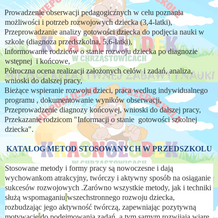
Prowadzenie obserwacji pedagogicznych w celu poznania
możliwości i potrzeb rozwojowych dziecka (3,4-latki),
Przeprowadzanie analizy gotowości dziecka do podjęcia nauki w
szkole (diagnoza przedszkolna, 5,6-latki),
Informowanie rodziców o stanie rozwoju dziecka po diagnozie
wstępnej i końcowe,
Półroczna ocena realizacji założonych celów i zadań, analiza,
wnioski do dalszej pracy,
Bieżące wspieranie rozwoju dzieci, praca według indywidualnego
programu , dokumentowanie wyników obserwacji,
Przeprowadzenie diagnozy końcowej, wnioski do dalszej pracy,
Przekazanie rodzicom "Informacji o stanie gotowości szkolnej
dziecka".
KATALOG METOD STOSOWANYCH W PRZEDSZKOLU
Stosowane metody i formy pracy są nowoczesne i dają
wychowankom atrakcyjny, twórczy i aktywny sposób na osiąganie
sukcesów rozwojowych .
Zarówno wszystkie metody, jak i techniki
służą wspomaganiu
wszechstronnego rozwoju dziecka,
rozbudzając jego aktywność twórczą, zapewniając pozytywną
motywację
do podejmowania zadań, a tym samym rozwijają wiarę