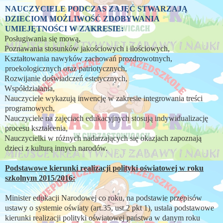
NAUCZYCIELE PODCZAS ZAJĘĆ STWARZAJĄ
DZIECIOM MOŻLIWOŚĆ ZDOBYWANIA
UMIEJĘTNOŚCI W ZAKRESIE:
Posługiwania się mową,
Poznawania stosunków jakościowych i ilościowych,
Kształtowania nawyków zachowań prozdrowotnych,
proekologicznych oraz patriotycznych,
Rozwijanie doświadczeń estetycznych,
Współdziałania,
Nauczyciele wykazują inwencję w zakresie integrowania treści
programowych,
Nauczyciele na zajęciach edukacyjnych stosują indywidualizację
procesu kształcenia,
Nauczycielki w różnych nadarzających się okazjach zapoznają
dzieci z kulturą innych narodów.
Podstawowe kierunki realizacji polityki oświatowej w roku
szkolnym 2015/2016:
Minister edukacji Narodowej co roku, na podstawie przepisów
ustawy o systemie oświaty (art.35, ust.2 pkt 1), ustala podstawowe
kierunki realizacji polityki oświatowej państwa w danym roku