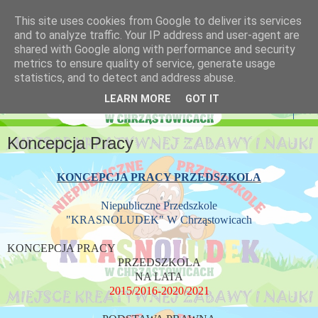
This site uses cookies from Google to deliver its services
Niepubliczne Przedszkole
and to analyze traffic. Your IP address and user-agent are
shared with Google along with performance and security
Krasnoludek
metrics to ensure quality of service, generate usage
statistics, and to detect and address abuse.
LEARN MORE
GOT IT
▼
Koncepcja Pracy
KONCEPCJA PRACY PRZEDSZKOLA
Niepubliczne Przedszkole
"KRASNOLUDEK" W Chrząstowicach
KONCEPCJA PRACY
PRZEDSZKOLA
NA LATA
2015/2016-2020/2021