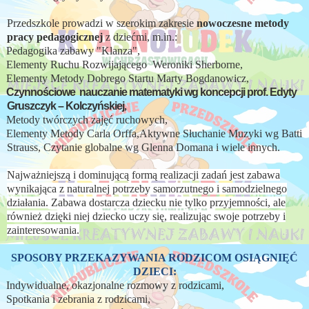
Przedszkole prowadzi w szerokim zakresie
nowoczesne metody
pracy pedagogicznej
z dziećmi, m.in.:
Pedagogika zabawy "Klanza",
Elementy Ruchu Rozwijającego Weroniki Sherborne,
Elementy Metody Dobrego Startu Marty Bogdanowicz,
Czynnościowe
nauczanie matematyki wg koncepcji prof. Edyty
Gruszczyk – Kolczyńskiej
,
Metody twórczych zajęć ruchowych,
Elementy Metody Carla Orffa,Aktywne Słuchanie Muzyki wg Batti
Strauss, Czytanie globalne wg Glenna Domana i wiele innych.
Najważniejszą i dominującą formą realizacji zadań jest zabawa
wynikająca z naturalnej potrzeby samorzutnego i samodzielnego
działania. Zabawa dostarcza dziecku nie tylko przyjemności, ale
również dzięki niej dziecko uczy się, realizując swoje potrzeby i
zainteresowania.
SPOSOBY PRZEKAZYWANIA RODZICOM OSIĄGNIĘĆ
DZIECI:
Indywidualne, okazjonalne rozmowy z rodzicami,
Spotkania i zebrania z rodzicami,