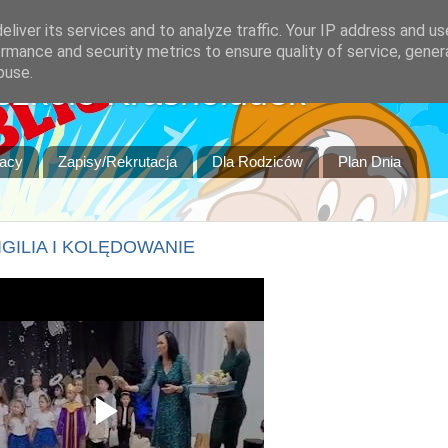
liver its services and to analyze traffic. Your IP address and u
rmance and security metrics to ensure quality of service, gene
buse.
szkole Krasnoludek
racy
Zapisy/Rekrutacja
Dla Rodziców
Plan Dnia
GILIA I KOLĘDOWANIE