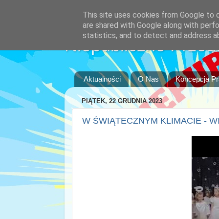
This site uses cookies from Google to de
are shared with Google along with perfo
statistics, and to detect and address a
Niepubliczne Przed
Aktualności
O Nas
Koncepcja P
PIĄTEK, 22 GRUDNIA 2023
W ŚWIĄTECZNYM KLIMACIE - WI