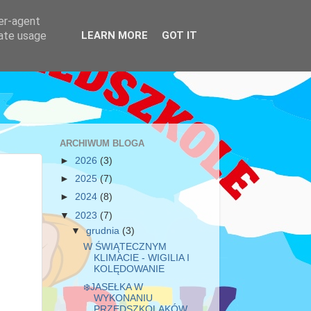
ser-agent
rate usage
LEARN MORE
GOT IT
ARCHIWUM BLOGA
►
2026
(3)
►
2025
(7)
►
2024
(8)
▼
2023
(7)
▼
grudnia
(3)
W ŚWIĄTECZNYM
KLIMACIE - WIGILIA I
KOLĘDOWANIE
❄️JASEŁKA W
WYKONANIU
PRZEDSZKOLAKÓW