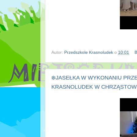
Autor:
Przedszkole Krasnoludek
o
10:01
B
❄️JASEŁKA W WYKONANIU PRZ
KRASNOLUDEK W CHRZĄSTOWI