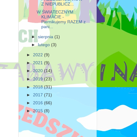
Z NIEPUBLICZ...
W ŚWIĄTECZNYM
KLIMACIE -
Piernikujemy RAZEM z
pani...
►
sierpnia
(1)
►
lutego
(3)
►
2022
(9)
►
2021
(9)
►
2020
(14)
►
2019
(23)
►
2018
(31)
►
2017
(71)
►
2016
(66)
►
2015
(8)