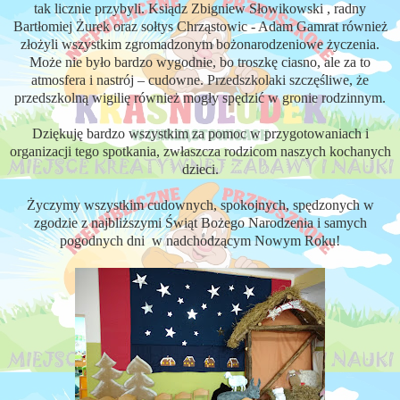
tak licznie przybyli. Ksiądz Zbigniew Słowikowski , radny
Bartłomiej Żurek oraz sołtys Chrząstowic - Adam Gamrat również
złożyli wszystkim zgromadzonym bożonarodzeniowe życzenia.
Może nie było bardzo wygodnie, bo troszkę ciasno, ale za to
atmosfera i nastrój – cudowne. Przedszkolaki szczęśliwe, że
przedszkolną wigilię również mogły spędzić w gronie rodzinnym.
Dziękuję bardzo wszystkim za pomoc w przygotowaniach i
organizacji tego spotkania, zwłaszcza rodzicom naszych kochanych
dzieci.
Życzymy wszystkim cudownych, spokojnych, spędzonych w
zgodzie z najbliższymi Świąt Bożego Narodzenia i samych
pogodnych dni w nadchodzącym Nowym Roku!