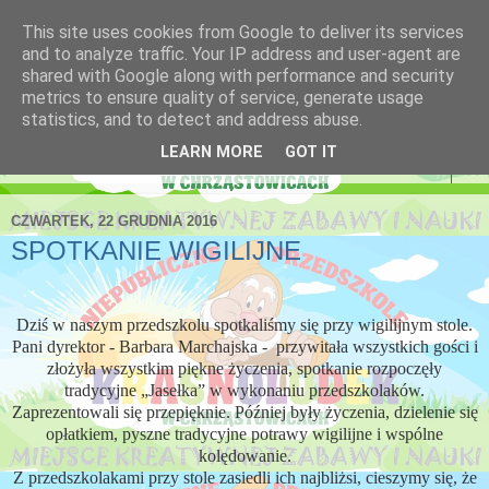
This site uses cookies from Google to deliver its services
Niepubliczne Przedszkole
and to analyze traffic. Your IP address and user-agent are
shared with Google along with performance and security
Krasnoludek
metrics to ensure quality of service, generate usage
statistics, and to detect and address abuse.
LEARN MORE
GOT IT
▼
CZWARTEK, 22 GRUDNIA 2016
SPOTKANIE WIGILIJNE
Dziś w naszym przedszkolu spotkaliśmy się przy wigilijnym stole.
Pani dyrektor - Barbara Marchajska - przywitała wszystkich gości i
złożyła wszystkim piękne życzenia, spotkanie rozpoczęły
tradycyjne „Jasełka” w wykonaniu przedszkolaków.
Zaprezentowali się przepięknie. Później były życzenia, dzielenie się
opłatkiem, pyszne tradycyjne potrawy wigilijne i wspólne
kolędowanie.
Z przedszkolakami przy stole zasiedli ich najbliżsi, cieszymy się, że