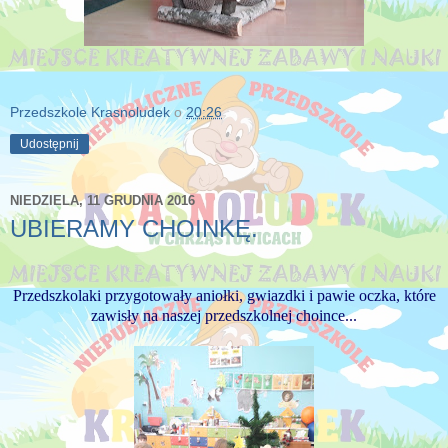
Przedszkole Krasnoludek
o
20:26
Udostępnij
NIEDZIELA, 11 GRUDNIA 2016
UBIERAMY CHOINKĘ.
Przedszkolaki przygotowały aniołki, gwiazdki i pawie oczka, które
zawisły na naszej przedszkolnej choince...