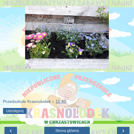
Przedszkole Krasnoludek
o
11:40
Udostępnij
‹
›
Strona główna