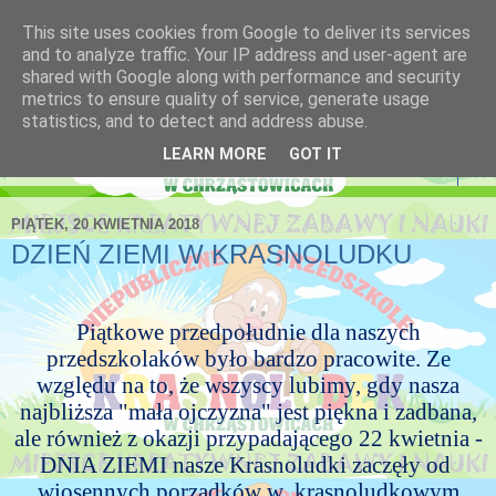
This site uses cookies from Google to deliver its services
Niepubliczne Przedszkole
and to analyze traffic. Your IP address and user-agent are
shared with Google along with performance and security
Krasnoludek
metrics to ensure quality of service, generate usage
statistics, and to detect and address abuse.
LEARN MORE
GOT IT
▼
PIĄTEK, 20 KWIETNIA 2018
DZIEŃ ZIEMI W KRASNOLUDKU
Piątkowe przedpołudnie dla naszych
przedszkolaków było bardzo pracowite. Ze
względu na to, że wszyscy lubimy, gdy nasza
najbliższa "mała ojczyzna" jest piękna i zadbana,
ale również z okazji przypadającego 22 kwietnia -
DNIA ZIEMI nasze Krasnoludki zaczęły od
wiosennych porządków w
krasnoludkowym