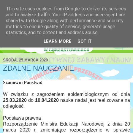
This site uses cookies from Google to deliver its services
Niepubliczne Przedszkole
and to analyze traffic. Your IP address and user-agent are
shared with Google along with performance and security
Krasnoludek
metrics to ensure quality of service, generate usage
statistics, and to detect and address abuse.
LEARN MORE
GOT IT
▼
ŚRODA, 25 MARCA 2020
ZDALNE NAUCZANIE
Szanowni Państwo!
W związku z zagrożeniem epidemiologicznym
o
d dnia
25.03.2020
do
10.04.2020
nauka nadal jest realizowana na
odległość.
Podstawa prawna
Rozporządzenie Ministra Edukacji Narodowej z dnia 20
marca 2020 r. zmieniające rozporządzenie w sprawie