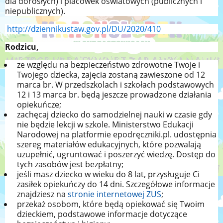
dla dorosłych)
i placówek oświatowych (publicznych i
niepublicznych).
http://dziennikustaw.gov.pl/DU/2020/410
Rodzicu,
ze względu na bezpieczeństwo zdrowotne Twoje i
Twojego dziecka, zajęcia zostaną zawieszone od 12
marca br. W przedszkolach i szkołach podstawowych
12 i 13 marca br. będą jeszcze prowadzone działania
opiekuńcze;
zachęcaj dziecko do samodzielnej nauki w czasie gdy
nie będzie lekcji w szkole. Ministerstwo Edukacji
Narodowej na platformie epodręczniki.pl. udostępnia
szereg materiałów edukacyjnych, które pozwalają
uzupełnić, ugruntować i poszerzyć wiedzę. Dostęp do
tych zasobów jest bezpłatny;
jeśli masz dziecko w wieku do 8 lat, przysługuje Ci
zasiłek opiekuńczy do 14 dni. Szczegółowe informacje
znajdziesz na
stronie internetowej ZUS
;
przekaż osobom, które będą opiekować się Twoim
dzieckiem, podstawowe informacje dotyczące