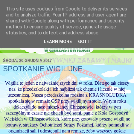
This site uses cookies from Google to deliver its services
Niepubliczne Przedszkole
and to analyze traffic. Your IP address and user-agent are
shared with Google along with performance and security
Krasnoludek
metrics to ensure quality of service, generate usage
statistics, and to detect and address abuse.
LEARN MORE
GOT IT
▼
ŚRODA, 20 GRUDNIA 2017
SPOTKANIE WIGILIJNE
Wigilia to jeden z najważniejszych dni w roku. Dlatego tak cieszy
nas, że przedszkolaki i ich najbliżsi tak chętnie i licznie w niej
uczestniczą. Nasza przedszkolna rodzina z KRASNOLUDKA
spotkała się w remizie OSP przy wigilijnym stole. W tym roku
dołączyli do nas: mieszkańcy Chrząstowic, którzy w tym
szczególnym czasie nie chcieli być sami, panie z Koła Gospodyń
Wiejskich w Chrząstowicach, które przygotowały pyszne wigilijne
potrawy, strażacy Ochotniczej Straży Pożarnej, którzy pomogli w
organizacji sali i udostępnili nam remizę, żeby wszyscy goście