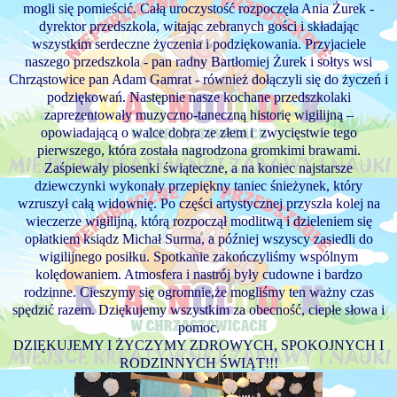
mogli się pomieścić. Całą uroczystość rozpoczęła Ania Żurek -
dyrektor przedszkola, witając zebranych gości i składając
wszystkim serdeczne życzenia i podziękowania. Przyjaciele
naszego przedszkola - pan radny Bartłomiej Żurek i sołtys wsi
Chrząstowice pan Adam Gamrat - również dołączyli się do życzeń i
podziękowań. Następnie nasze kochane przedszkolaki
zaprezentowały muzyczno-taneczną historię wigilijną –
opowiadającą o walce dobra ze złem i zwycięstwie tego
pierwszego, która została nagrodzona gromkimi brawami.
Zaśpiewały piosenki świąteczne, a na koniec najstarsze
dziewczynki wykonały przepiękny taniec śnieżynek, który
wzruszył całą widownię. Po części artystycznej przyszła kolej na
wieczerze wigilijną, którą rozpoczął modlitwą i dzieleniem się
opłatkiem ksiądz Michał Surma, a później wszyscy zasiedli do
wigilijnego posiłku. Spotkanie zakończyliśmy wspólnym
kolędowaniem. Atmosfera i nastrój były cudowne i bardzo
rodzinne. Cieszymy się ogromnie,że mogliśmy ten ważny czas
spędzić razem. Dziękujemy wszystkim za obecność, ciepłe słowa i
pomoc.
DZIĘKUJEMY I ŻYCZYMY ZDROWYCH, SPOKOJNYCH I
RODZINNYCH ŚWIĄT!!!