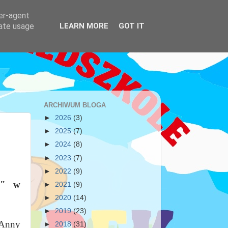
ser-agent
rate usage
LEARN MORE
GOT IT
ARCHIWUM BLOGA
►
2026
(3)
►
2025
(7)
►
2024
(8)
►
2023
(7)
►
2022
(9)
k" w
►
2021
(9)
►
2020
(14)
►
2019
(23)
 Anny
►
2018
(31)