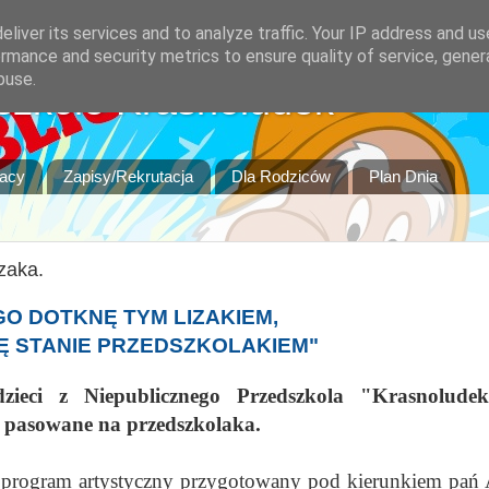
liver its services and to analyze traffic. Your IP address and u
rmance and security metrics to ensure quality of service, gene
buse.
szkole Krasnoludek
racy
Zapisy/Rekrutacja
Dla Rodziców
Plan Dnia
zaka.
O DOTKNĘ TYM LIZAKIEM,
Ę STANIE PRZEDSZKOLAKIEM"
ieci z Niepublicznego Przedszkola "Krasnolude
e pasowane na przedszkolaka.
gram artystyczny przygotowany pod kierunkiem pań