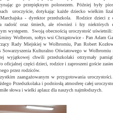
zynając go przepięknym polonezem. Później były pios
pach uroczyście, dotykając każde dziecko wielkim liza
Marchajska - dyrektor przedszkola. Rodzice dzieci z
 radość oraz śmiech, ale również i łzy niektórych d
cznym występem.
Swoją obecnością uroczystość uświetnili
 Gminy Wolbrom, sołtys wsi Chrząstowice - Pan Adam Ga
czący Rady Miejskiej w Wolbromiu, Pan Robert Kozłow
s Sowarzyszenia Kulturalno Oświatowego w Wolbromiu 
ej wyjątkowej chwili przedszkolaki otrzymały pamią
o oficjalnej części dzieci, rodzice i zaproszeni goście zasie
nego przez rodziców.
im zaangażowanym w przygotowania uroczystości.
dego Przedszkolaka i podniosłą atmosferę całej uroczysto
iłe słowa i wielki aplauz dla naszych najmłodszych.