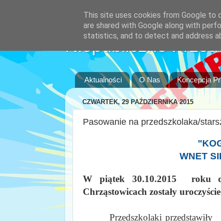
This site uses cookies from Google to de
are shared with Google along with perfo
statistics, and to detect and address a
Niepubliczne Przed
Aktualności
O Nas
Koncepcja P
CZWARTEK, 29 PAŹDZIERNIKA 2015
Pasowanie na przedszkolaka/stars
"KOG
WNET SI
W piątek 30.10.2015 roku dz
Chrząstowicach zostały uroczyści
Przedszkolaki przedstawiły pro