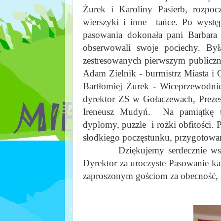
Żurek i Karoliny Pasierb, rozpoc
wierszyki i inne tańce. Po wystę
pasowania dokonała pani Barbara 
obserwowali swoje pociechy
.
Była
zestresowanych pierwszym publi
Adam Zielnik - burmistrz Miasta i
Bartłomiej Żurek - Wiceprzewodni
dyrektor ZS w Gołaczewach, Preze
Ireneusz Mudyń.
Na pamiątkę t
dyplomy, puzzle i rożki obfitości.
P
słodkiego poczęstunku, przygotowa
Dziękujemy serdecznie wszystk
Dyrektor za uroczyste Pasowanie każ
zaproszonym gościom za obecność, m