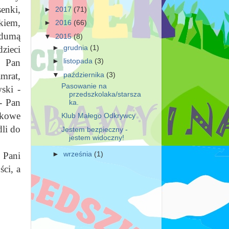
enki,
►
2017
(71)
kiem,
►
2016
(66)
 dumą
▼
2015
(8)
zieci
►
grudnia
(1)
: Pan
►
listopada
(3)
mrat,
▼
października
(3)
Pasowanie na
ski -
przedszkolaka/starsza
- Pan
ka.
tkowe
Klub Małego Odkrywcy
dli do
Jestem bezpieczny -
jestem widoczny!
 Pani
►
września
(1)
ści, a