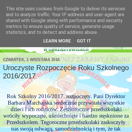
This site uses cookies from Google to deliver its services
Niepubliczne Przedszkole
and to analyze traffic. Your IP address and user-agent are
shared with Google along with performance and security
Krasnoludek
metrics to ensure quality of service, generate usage
statistics, and to detect and address abuse.
LEARN MORE
GOT IT
▼
CZWARTEK, 1 WRZEŚNIA 2016
Uroczyste Rozpoczęcie Roku Szkolnego
2016/2017
Rok Szkolny 2016/2017 rozpoczęty. Pani Dyrektor
Barbara Marchajska serdecznie przywitała wszystkie
dzieci i ich rodziców. Zeszłoroczne przedszkolaki
wróciły wypoczęte, uśmiechnięte i bardzo stęsknione za
Przedszkolem. Tegoroczne przedszkolaki zaskoczyły
nas swoją odwagą, samodzielnością i tym, że tak