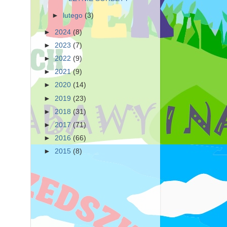
►
lutego
(3)
►
2024
(8)
►
2023
(7)
►
2022
(9)
►
2021
(9)
►
2020
(14)
►
2019
(23)
►
2018
(31)
►
2017
(71)
►
2016
(66)
►
2015
(8)