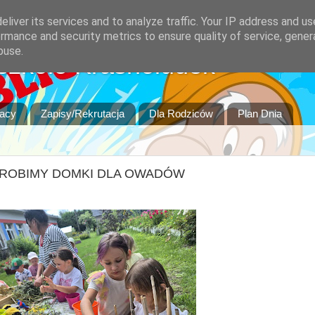
liver its services and to analyze traffic. Your IP address and u
rmance and security metrics to ensure quality of service, gene
buse.
szkole Krasnoludek
racy
Zapisy/Rekrutacja
Dla Rodziców
Plan Dnia
 ROBIMY DOMKI DLA OWADÓW