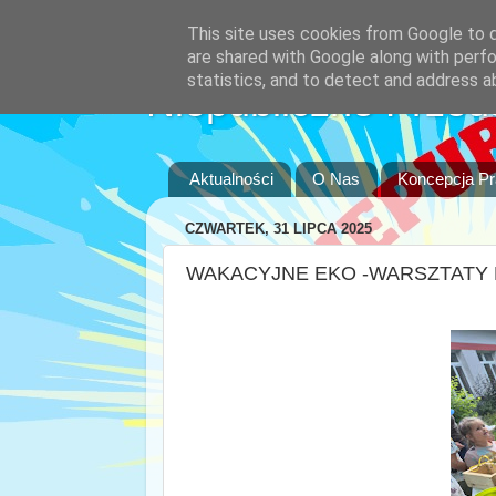
This site uses cookies from Google to de
are shared with Google along with perfo
statistics, and to detect and address a
Niepubliczne Przed
Aktualności
O Nas
Koncepcja P
CZWARTEK, 31 LIPCA 2025
WAKACYJNE EKO -WARSZTATY