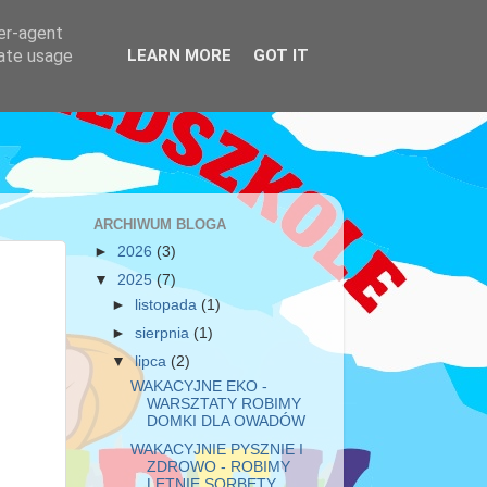
ser-agent
rate usage
LEARN MORE
GOT IT
ARCHIWUM BLOGA
►
2026
(3)
▼
2025
(7)
►
listopada
(1)
►
sierpnia
(1)
▼
lipca
(2)
WAKACYJNE EKO -
WARSZTATY ROBIMY
DOMKI DLA OWADÓW
WAKACYJNIE PYSZNIE I
ZDROWO - ROBIMY
LETNIE SORBETY