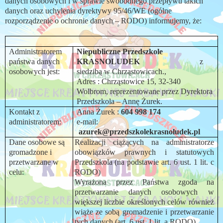
danych osobowych i w sprawie swobodnego przepływu takich
danych oraz uchylenia dyrektywy 95/46/WE (ogólne
rozporządzenie o ochronie danych – RODO) informujemy, że:
Administratorem
Niepubliczne Przedszkole
państwa danych
KRASNOLUDEK
z
osobowych jest:
siedzibą w Chrząstowicach.,
Adres : Chrząstowice 15, 32-340
Wolbrom, reprezentowane przez Dyrektora
Przedszkola – Annę Żurek.
Kontakt z
Anna Żurek :
604 998 174
administratorem:
e-mail:
azurek@przedszkolekrasnoludek.pl
Dane osobowe są
Realizacji ciążących na administratorze
gromadzone i
obowiązków prawnych i statutowych
przetwarzane w
Przedszkola (na podstawie art. 6 ust. 1 lit. c
celu:
RODO)
Wyrażona przez Państwa zgoda na
przetwarzanie danych osobowych w
większej liczbie określonych celów również
wiąże ze sobą gromadzenie i przetwarzanie
tych danych (art. 6 ust. 1 lit. a RODO).