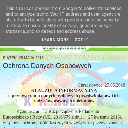
This site uses cookies from Google to deliver its services
Niepubliczne Przedszkole
and to analyze traffic. Your IP address and user-agent are
shared with Google along with performance and security
Krasnoludek
metrics to ensure quality of service, generate usage
statistics, and to detect and address abuse.
LEARN MORE
GOT IT
▼
PIĄTEK, 25 MAJA 2018
Ochrona Danych Osobowych
Chrząstowice, 25.05.2018
KLAUZULA INFORMACYJNA
o przetwarzaniu danych osobowych przedszkolaków i ich
rodziców/prawnych opiekunów
Zgodnie z art. 13 Rozporządzenia Parlamentu
Europejskiego i Rady (UE) 2016/679 z dnia
27 kwietnia 2016r.
w sprawie ochrony osób fizycznych w związku z przetwarzaniem