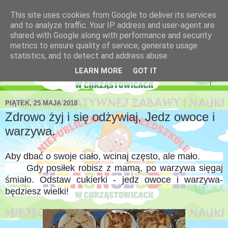
This site uses cookies from Google to deliver its services
Niepubliczne Przedszkole
and to analyze traffic. Your IP address and user-agent are
shared with Google along with performance and security
Krasnoludek
metrics to ensure quality of service, generate usage
statistics, and to detect and address abuse.
LEARN MORE
GOT IT
▼
PIĄTEK, 25 MAJA 2018
Zdrowo żyj i się odżywiaj, Jedz owoce i
warzywa.
Aby dbać o swoje ciało, wcinaj często, ale mało.
Gdy posiłek robisz z mamą, po warzywa sięgaj
śmiało. Odstaw cukierki - jedz owoce i warzywa-
będziesz wielki!