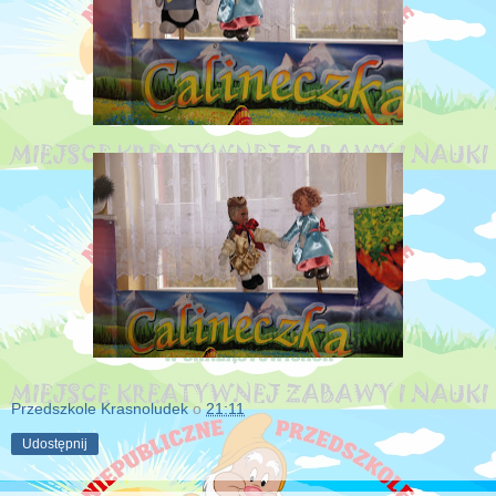
Przedszkole Krasnoludek
o
21:11
Udostępnij