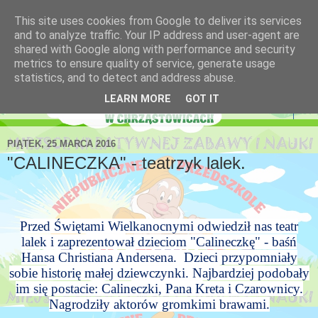
This site uses cookies from Google to deliver its services
Niepubliczne Przedszkole
and to analyze traffic. Your IP address and user-agent are
shared with Google along with performance and security
Krasnoludek
metrics to ensure quality of service, generate usage
statistics, and to detect and address abuse.
LEARN MORE
GOT IT
▼
PIĄTEK, 25 MARCA 2016
"CALINECZKA" - teatrzyk lalek.
Przed Świętami Wielkanocnymi odwiedził nas teatr
lalek i zaprezentował dzieciom "Calineczkę" - baśń
Hansa Christiana Andersena. Dzieci przypomniały
sobie historię małej dziewczynki. Najbardziej podobały
im się postacie: Calineczki, Pana Kreta i Czarownicy.
Nagrodziły aktorów gromkimi brawami.