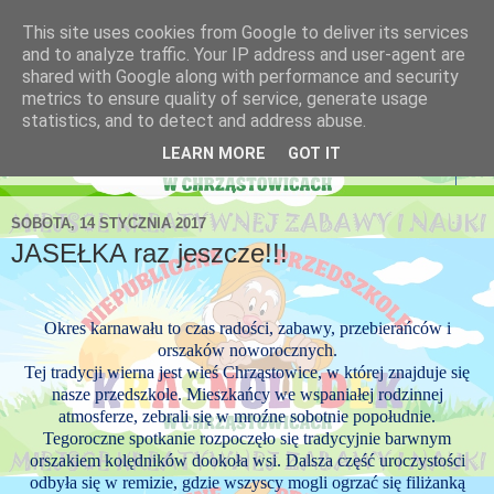
This site uses cookies from Google to deliver its services
Niepubliczne Przedszkole
and to analyze traffic. Your IP address and user-agent are
shared with Google along with performance and security
Krasnoludek
metrics to ensure quality of service, generate usage
statistics, and to detect and address abuse.
LEARN MORE
GOT IT
▼
SOBOTA, 14 STYCZNIA 2017
JASEŁKA raz jeszcze!!!
Okres karnawału to czas radości, zabawy, przebierańców i
orszaków noworocznych.
Tej tradycji wierna jest wieś Chrząstowice, w której znajduje się
nasze przedszkole. Mieszkańcy we wspaniałej rodzinnej
atmosferze, zebrali się w mroźne sobotnie popołudnie.
Tegoroczne spotkanie rozpoczęło się tradycyjnie barwnym
orszakiem kolędników dookoła wsi. Dalsza część uroczystości
odbyła się w remizie, gdzie wszyscy mogli ogrzać się filiżanką