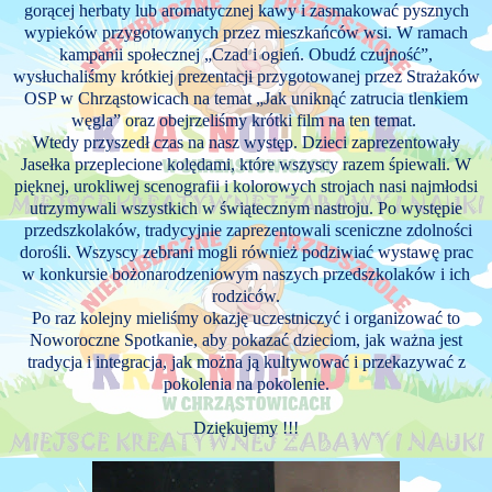
gorącej herbaty lub aromatycznej kawy i zasmakować pysznych
wypieków przygotowanych przez mieszkańców wsi. W ramach
kampanii społecznej „Czad i ogień. Obudź czujność”,
wysłuchaliśmy krótkiej prezentacji przygotowanej przez Strażaków
OSP w Chrząstowicach na temat „Jak uniknąć zatrucia tlenkiem
węgla” oraz obejrzeliśmy krótki film na ten temat.
Wtedy przyszedł czas na nasz występ. Dzieci zaprezentowały
Jasełka przeplecione kolędami, które wszyscy razem śpiewali. W
pięknej, urokliwej scenografii i kolorowych strojach nasi najmłodsi
utrzymywali wszystkich w świątecznym nastroju. Po występie
przedszkolaków, tradycyjnie zaprezentowali sceniczne zdolności
dorośli. Wszyscy zebrani mogli również podziwiać wystawę prac
w konkursie bożonarodzeniowym naszych przedszkolaków i ich
rodziców.
Po raz kolejny mieliśmy okazję uczestniczyć i organizować to
Noworoczne Spotkanie, aby pokazać dzieciom, jak ważna jest
tradycja i integracja, jak można ją kultywować i przekazywać z
pokolenia na pokolenie.
Dziękujemy !!!