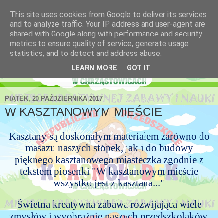
This site uses cookies from Google to deliver its services
Niepubliczne Przedszkole
and to analyze traffic. Your IP address and user-agent are
shared with Google along with performance and security
Krasnoludek
metrics to ensure quality of service, generate usage
statistics, and to detect and address abuse.
LEARN MORE
GOT IT
▼
PIĄTEK, 20 PAŹDZIERNIKA 2017
W KASZTANOWYM MIEŚCIE
Kasztany są doskonałym materiałem zarówno do
masażu naszych stópek, jak i do budowy
pięknego kasztanowego miasteczka zgodnie z
tekstem piosenki "W kasztanowym mieście
wszystko jest z kasztana..."
Świetna kreatywna zabawa rozwijająca wiele
zmysłów i wyobraźnię naszych przedszkolaków.