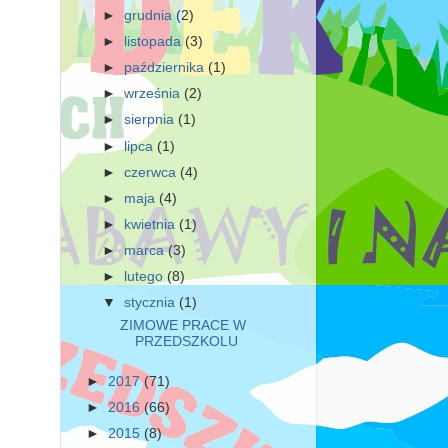
►
grudnia
(2)
►
listopada
(3)
►
października
(1)
►
września
(2)
►
sierpnia
(1)
►
lipca
(1)
►
czerwca
(4)
►
maja
(4)
►
kwietnia
(1)
►
marca
(3)
►
lutego
(8)
▼
stycznia
(1)
ZIMOWE PRACE W
PRZEDSZKOLU
►
2017
(71)
►
2016
(66)
►
2015
(8)