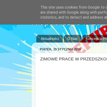
This site uses cookies from Google to de
are shared with Google along with perfo
statistics, and to detect and address a
Niepubliczne Przed
Aktualności
O Nas
Koncepcja P
PIĄTEK, 19 STYCZNIA 2018
ZIMOWE PRACE W PRZEDSZKO