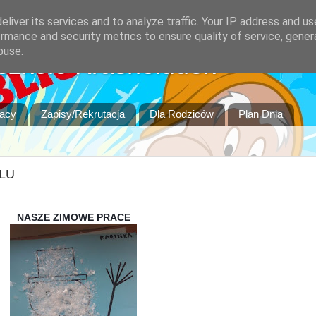
liver its services and to analyze traffic. Your IP address and u
rmance and security metrics to ensure quality of service, gene
buse.
szkole Krasnoludek
racy
Zapisy/Rekrutacja
Dla Rodziców
Plan Dnia
LU
NASZE ZIMOWE PRACE