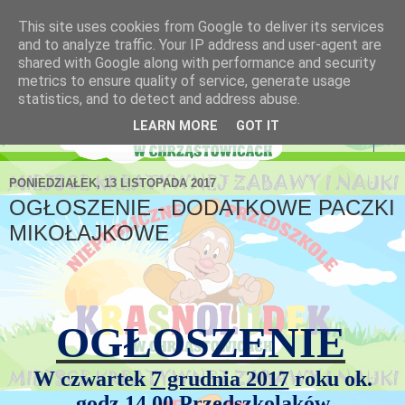
This site uses cookies from Google to deliver its services
Niepubliczne Przedszkole
and to analyze traffic. Your IP address and user-agent are
shared with Google along with performance and security
Krasnoludek
metrics to ensure quality of service, generate usage
statistics, and to detect and address abuse.
LEARN MORE
GOT IT
▼
PONIEDZIAŁEK, 13 LISTOPADA 2017
OGŁOSZENIE - DODATKOWE PACZKI
MIKOŁAJKOWE
OGŁOSZENIE
W czwartek
7 grudnia 2017
roku ok.
godz
.14.00
Przedszkolaków