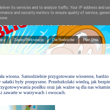
liver its services and to analyze traffic. Your IP address and u
rmance and security metrics to ensure quality of service, gene
buse.
szkole Krasnoludek
racy
Zapisy/Rekrutacja
Dla Rodziców
Plan Dnia
tała wiosna. Samodzielnie przygotowane wiosenne, bardzo
sałatki były przepyszne. Przedszkolaki wiedzą, jak bezpie
przygotowywania posiłku oraz jak ważne są dla nas witamin
ki zawarte w warzywach i owocach.