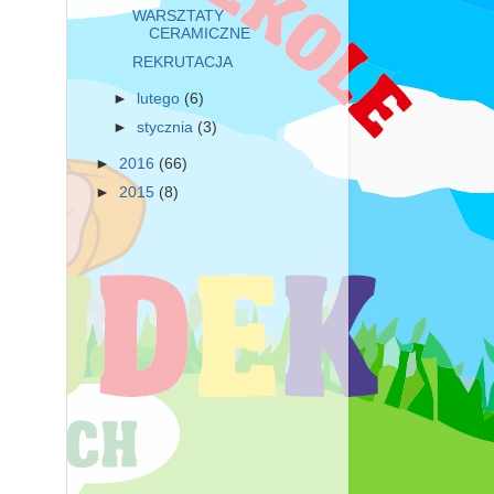
WARSZTATY
CERAMICZNE
REKRUTACJA
►
lutego
(6)
►
stycznia
(3)
►
2016
(66)
►
2015
(8)