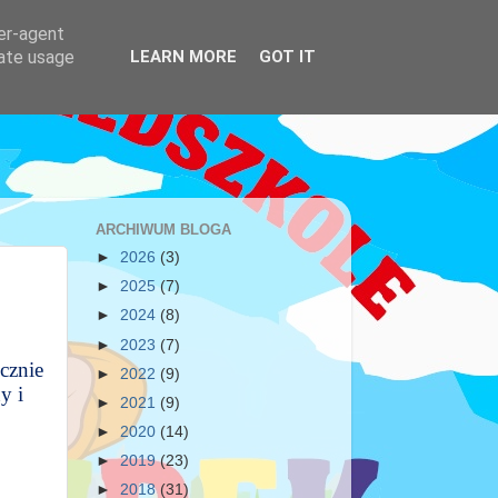
ser-agent
rate usage
LEARN MORE
GOT IT
ARCHIWUM BLOGA
►
2026
(3)
►
2025
(7)
►
2024
(8)
►
2023
(7)
cznie
►
2022
(9)
y i
►
2021
(9)
►
2020
(14)
►
2019
(23)
►
2018
(31)