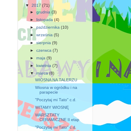
▼
2017
(71)
►
grudnia
(3)
►
listopada
(4)
►
października
(10)
►
września
(5)
►
sierpnia
(9)
►
czerwca
(7)
►
maja
(9)
►
kwietnia
(7)
▼
marca
(8)
WIOSNA NA TALERZU
Wiosna w ogródku i na
parapecie
"Poczytaj mi Tato" c.d.
WITAMY WIOSNĘ
WARSZTATY
CERAMICZNE II etap
"Poczytaj mi Tato" c.d.