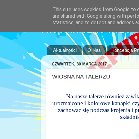
This site uses cookies from Google to de
are shared with Google along with perfo
statistics, and to detect and address a
Niepubliczne Przed
Aktualności
O Nas
Koncepcja P
CZWARTEK, 30 MARCA 2017
WIOSNA NA TALERZU
Na nasze talerze również zawi
urozmaicone i kolorowe kanapki czy 
zachować się podczas krojenia i 
składni