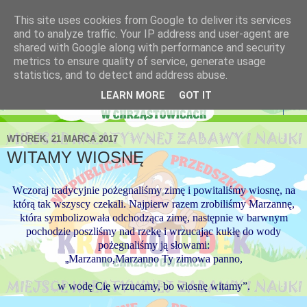
This site uses cookies from Google to deliver its services
Niepubliczne Przedszkole
and to analyze traffic. Your IP address and user-agent are
shared with Google along with performance and security
Krasnoludek
metrics to ensure quality of service, generate usage
statistics, and to detect and address abuse.
LEARN MORE
GOT IT
▼
WTOREK, 21 MARCA 2017
WITAMY WIOSNĘ
Wczoraj tradycyjnie pożegnaliśmy zimę i powitaliśmy wiosnę, na
którą tak wszyscy czekali. Najpierw razem zrobiliśmy Marzannę,
która symbolizowała odchodząca zimę, następnie w barwnym
pochodzie poszliśmy nad rzekę i wrzucając kukłę do wody
pożegnaliśmy ją słowami:
„
Marzanno,Marzanno Ty zimowa panno,
w wodę Cię wrzucamy, bo wiosnę witamy”.