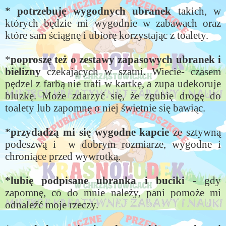
* potrzebuję wygodnych ubranek
takich, w
których będzie mi wygodnie w zabawach oraz
które sam ściągnę i ubiorę korzystając z toalety.
*
poproszę też o zestawy zapasowych ubranek i
bielizny
czekających w szatni. Wiecie- czasem
pędzel z farbą nie trafi w kartkę, a zupa udekoruje
bluzkę. Może zdarzyć się, że zgubię drogę do
toalety lub zapomnę o niej świetnie się bawiąc.
*przydadzą mi się wygodne kapcie
ze sztywną
podeszwą i w dobrym rozmiarze, wygodne i
chroniące przed wywrotką.
*lubię podpisane ubranka i buciki
- gdy
zapomnę, co do mnie należy, pani pomoże mi
odnaleźć moje rzeczy.