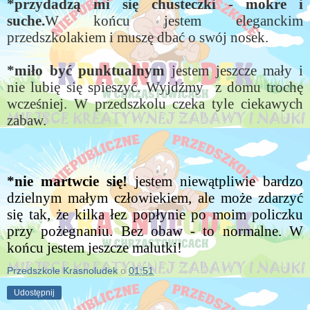
*przydadzą mi się chusteczki - mokre i
suche.
W końcu jestem eleganckim
przedszkolakiem i muszę dbać o swój nosek.
*miło być punktualnym
jestem jeszcze mały i
nie lubię się spieszyć. Wyjdźmy z domu trochę
wcześniej. W przedszkolu czeka tyle ciekawych
zabaw.
*nie martwcie się!
jestem niewątpliwie bardzo
dzielnym małym człowiekiem, ale może zdarzyć
się tak, że kilka łez popłynie po moim policzku
przy pożegnaniu. Bez obaw - to normalne. W
końcu jestem jeszcze malutki!
Przedszkole Krasnoludek
o
01:51
Udostępnij